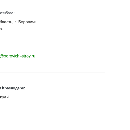
ая база:
бласть, г. Боровичи
в.
o@borovichi-stroy.ru
в Краснодаре:
 край