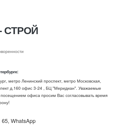
- СТРОЙ
говоренности
тербурге:
бург, метро Ленинский проспект, метро Московская,
пект д.160 офис 3-24 , БЦ "Меридиан". Уважаемые
д посещением офиса просим Вас согласовывать время
фону!
2 65, WhatsApp